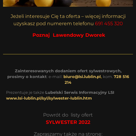
Jeżeli interesuje Cię ta oferta – więcej informacji
uzyskasz pod numerem telefonu
691 455 320
Poznaj Lawendowy Dworek
Zainteresowanych dodaniem ofert sylwestrowych,
prosimy o kontakt
: e-mail:
biuro@lsi.lublin.pl
,
kom.
728 516
214
Prezentuje je także
Lubelski Serwis Informacyjny LSI
www.lsi-lublin.pl/syl/sylwester-lublin.htm
Powrót do listy ofert
SYLWESTER 2022
Zapraszamy także na stronę: