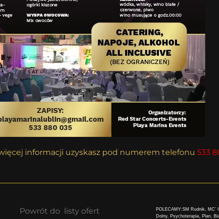
 – więcej informacji uzyskasz pod numerem telefonu
533 8
Powrót do listy ofert
POLECAMY
:SM Rudnik
,
MC’ C
Dolny
,
Psychoterapia
,
Plan
,
Bi