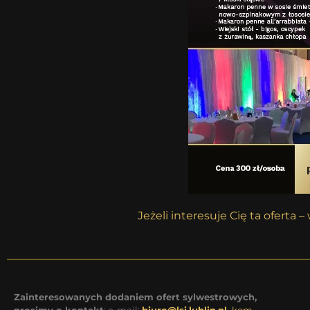
Jeżeli interesuje Cię ta oferta
Zainteresowanych dodaniem ofert sylwestrowych,
prosimy o kontakt
: e-mail:
biuro@lsi.lublin.pl,
kom.