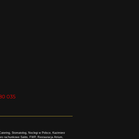
80 035
atering
,
Stomatolog
,
Noclegi w Polsce
,
Kazimierz
uro rachunkowe Saldo
,
FWP
,
Restauracja Atrium
,