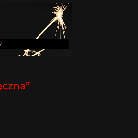
y
ęczna”