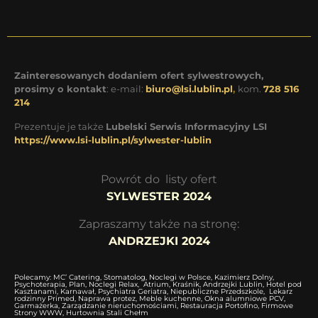
Zainteresowanych dodaniem ofert sylwestrowych,
prosimy o kontakt
: e-mail:
biuro@lsi.lublin.pl
,
kom.
728 516
214
Prezentuje je także
Lubelski Serwis Informacyjny LSI
https://www.lsi-lublin.pl/sylwester-lublin
Powrót do listy ofert
SYLWESTER 2024
Zapraszamy także na stronę:
ANDRZEJKI 2024
Polecamy:
MC’ Catering
,
Stomatolog
,
Noclegi w Polsce
,
Kazimierz Dolny
,
Psychoterapia
,
Plan
,
Noclegi Relax
,
Atrium
,
Kraśnik
,
Andrzejki Lublin
,
Hotel pod
Kasztanami
,
Karnawał
,
Psychiatra Geriatra
,
Niepubliczne Przedszkole
,
Lekarz
rodzinny Primed
,
Naprawa protez
,
Meble kuchenne
,
Okna alumniowe PCV
,
Garmażerka
,
Zarządzanie nieruchomościami
,
Restauracja Portofino,
Firmowe
Strony WWW
,
Hurtownia Stali Chełm